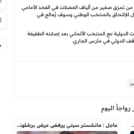
أ
ر من تمزق صغير من ألياف العضلات في الفخذ الأمامي
ال للإلتحاق بالمنتخب الوطني وسوف يُعالج في
أ
ت الدولية مع المنتخب الألماني بعد إصابته الطفيفة
توقف الدولي في مارس الجاري.
ين
 رواجاً اليوم
رودري.. لاعبان مرشحان لحل أزمة ريال مدريد
عاجل : مانشستر سيتي يرفض عرض برشلونة الاول لضم رودري.. ويسخر من قيمته