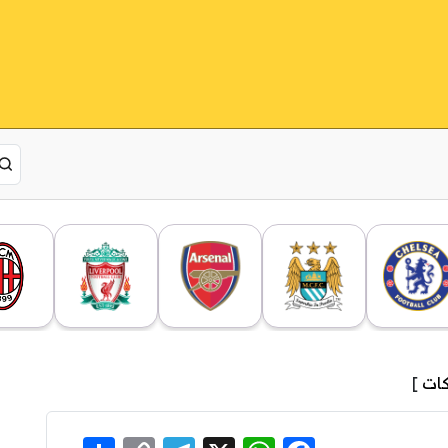
كات
]