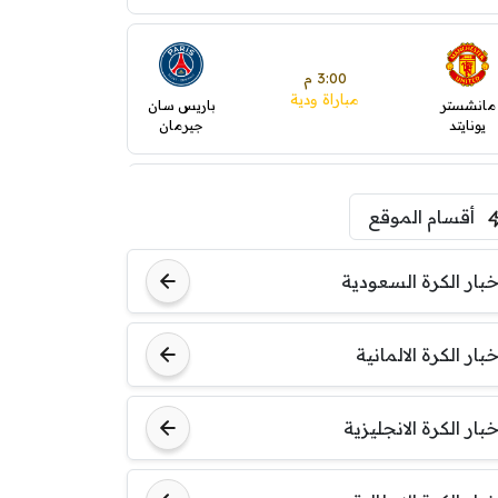
3:00 م
مباراة ودية
مانشستر
باريس سان
يونايتد
جيرمان
5:00 م
أقسام الموقع
ودية( ابو ظبي الرياضية -TV
)
ينتسفاروشي
ريال مدريد
خبار الكرة السعودية
7:00 م
خبار الكرة الالمانية
مباراة ودية
نوتنغهام
برشلونة
فورست
خبار الكرة الانجليزية
8:00 م
مباراة ودية