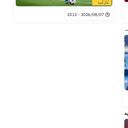
2026/08/07 - 23:12
كواليس مثيرة … ماذا قال غوارديولا لرودري عند استشارته عن ريال مدريد وبرشلونة
د