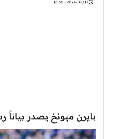
2024/03/17 - 16:36
بايرن ميونخ يصدر بياناً ر