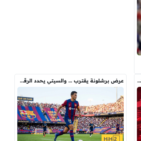
رومانو : برشلونة يُعير أراوخو الى ليفربول .. تفاصيل الصفقة
عرض برشلونة يقترب … والسيتي يحدد الرقم النهائي لبيع رودري