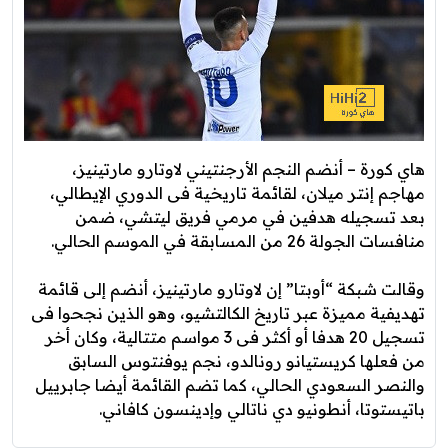
هاي كورة – أنضم النجم الأرجنتيني لاوتارو مارتينيز،
مهاجم إنتر ميلان، لقائمة تاريخية فى الدوري الإيطالي،
بعد تسجيله هدفين في مرمي فريق ليتشي، ضمن
منافسات الجولة 26 من المسابقة في الموسم الحالي.
وقالت شبكة “أوبتا” إن لاوتارو مارتينيز، أنضم إلى قائمة
تهديفية مميزة عبر تاريخ الكالتشيو، وهو الذين نجحوا فى
تسجيل 20 هدفا أو أكثر فى 3 مواسم متتالية، وكان أخر
من فعلها كريستيانو رونالدو، نجم يوفنتوس السابق
والنصر السعودي الحالي، كما تضم القائمة أيضا جابرييل
باتيستوتا، أنطونيو دي ناتالي وإدينسون كافاني.