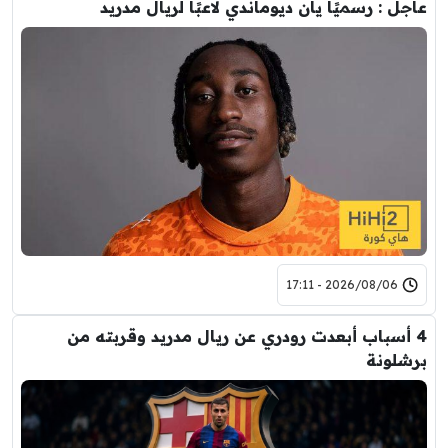
عاجل : رسميًا يان ديوماندي لاعبًا لريال مدريد
2026/08/06 - 17:11
4 أسباب أبعدت رودري عن ريال مدريد وقربته من
برشلونة