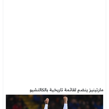
مارتينيز ينضم لقائمة تاريخية بالكالتشيو