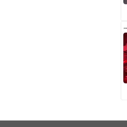
رومانو : برشلونة يُعير أراوخو الى ليفربول .. تفاصيل الصفقة