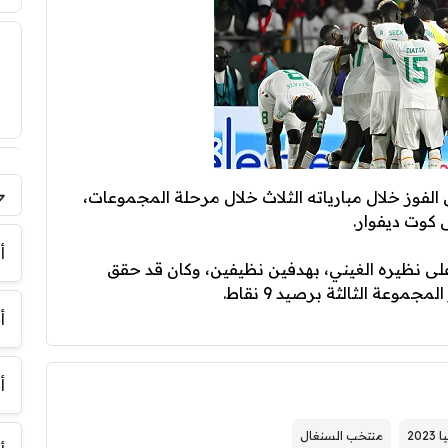
لفوز خلال مبارياته الثلاث خلال مرحلة المجموعات،
فر
أ
على نظيره الغيني، بهدفين نظيفين، وكان قد حقق
موعة الثالثة برصيد 9 نقاط.
أ
أ
20
منتخب السنغال