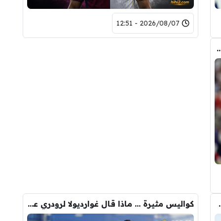
2026/08/07 - 12:51
ض صفقة تبادلية على مانشستر سيتي
لرقم النهائي لبيع رودري
كواليس مثيرة … ماذا قال غوارديولا لرودري عند استشارته عن ريال مدريد وبرشلونة