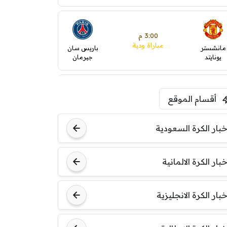
3:00 م
مباراة ودية
مانشستر
باريس سان
يونايتد
جيرمان
5:00 م
أقسام الموقع
ودية( ابو ظبي الرياضية -TV
)
ينتسفاروشي
ريال مدريد
خبار الكرة السعودية
7:00 م
خبار الكرة الالمانية
مباراة ودية
نوتنغهام
برشلونة
فورست
خبار الكرة الانجليزية
8:00 م
مباراة ودية