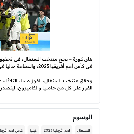
هاى كورة – نجح منتخب السنغال، فى تحقيق ا
فى كأس أمم أفريقيا 2023، والمقامة حاليا فى كوت ديفوار.
وحقق منتخب السنغال، الفوز مساء الثلاثاء، 
الفوز على كل من جامبيا والكاميرون، ليتصدر المج
الوسوم
السنغال
امم افريقيا 2023
غينيا
كاس امم افريقيا 23