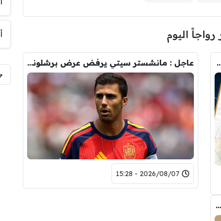
أ
 رواجاً اليوم
أ
رودري.. لاعبان مرشحان لحل أزمة ريال مدريد
عاجل : مانشستر سيتي يرفض عرض برشلونة الاول لضم رودري.. ويسخر من قيمته
2026/08/07 - 15:28
ب الحقيقي وراء تدخل فليك في صفقة رودري