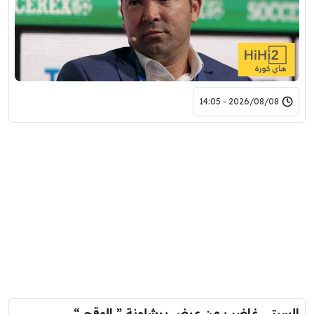
2026/08/08 - 14:05
السيتي غاضب من عرض برشلونة ” الوقح “