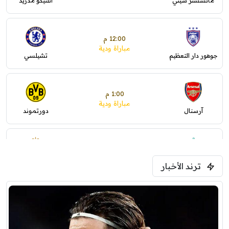
مانشستر سيتي
أتلتيكو مدريد
12:00 م
مباراة ودية
جوهور دار التعظيم
تشيلسي
1:00 م
مباراة ودية
آرسنال
دورتموند
1:30 م
مباراة ودية
ترند الأخبار
ليفربول
موناكو