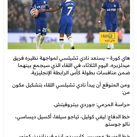
هاي كورة – يستعد نادي تشيلسي لمواجهة نظيره فريق
ميدلزبره، اليوم الثلاثاء، في اللقاء الذي سيجمع بينهما
ضمن منافسات بطولة كأس الرابطة الإنجليزية.
ومن المتوقع أن يبدأ نادي تشيلسي اللقاء بتشكيل مكون
من:
حراسة المرمي: جوردي بيتروفيتش.
خط الدفاع: ليفي كوليل، تياجو سيلفا، أكسيل ديساسي،
نالو جوستو.
خط الوسط: موسيس كايسيدو، إنزو فيرنانديز، كونور