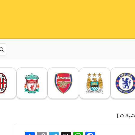
شبكات
]