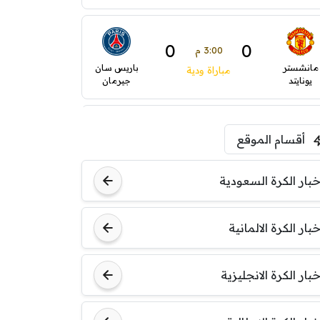
0
0
3:00 م
مانشستر
باريس سان
مباراة ودية
يونايتد
جيرمان
5:00 م
أقسام الموقع
ودية( ابو ظبي الرياضية -TV
)
ينتسفاروشي
ريال مدريد
خبار الكرة السعودية
7:00 م
خبار الكرة الالمانية
مباراة ودية
نوتنغهام
برشلونة
فورست
خبار الكرة الانجليزية
8:00 م
مباراة ودية