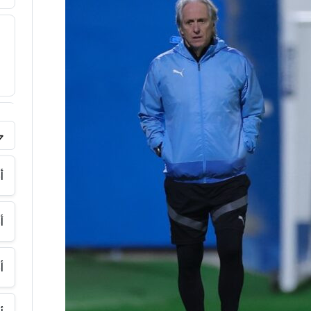
فر
أ
أ
أ