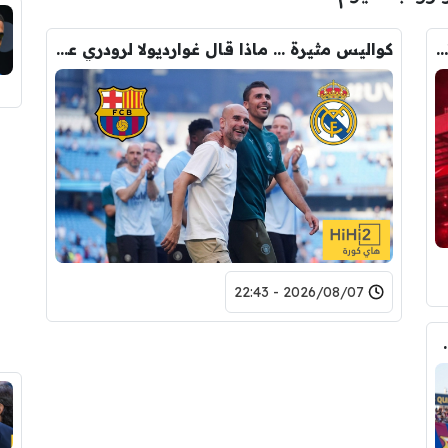
رومانو : برشلونة يُعير أراوخو الى ليفربول .. تفاصيل الصفقة
كواليس مثيرة … ماذا قال غوارديولا لرودري عند استشارته عن ريال مدريد وبرشلونة
2026/08/07 - 22:43
لرقم النهائي لبيع رودري