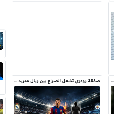
يو يعوض رودري بالصفقة التي ينتظرها جمهور الريال
صفقة رودري تشعل الصراع بين ريال مدريد والسيتي على ضم هذا اللاعب