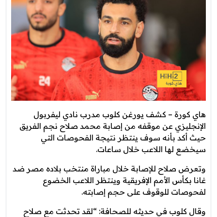
هاي كورة – كشف يورغن كلوب مدرب نادي ليفربول
الإنجليزي عن موقفه من إصابة محمد صلاح نجم الفريق
حيث أكد بأنه سوف ينتظر نتيجة الفحوصات التي
سيخضع لها اللاعب خلال ساعات.
وتعرض صلاح للإصابة خلال مباراة منتخب بلاده مصر ضد
غانا بكأس الأمم الإفريقية وينتظر اللاعب الخضوع
لفحوصات للوقوف على حجم إصابته.
وقال كلوب في حديثه للصحافة: “لقد تحدثت مع صلاح