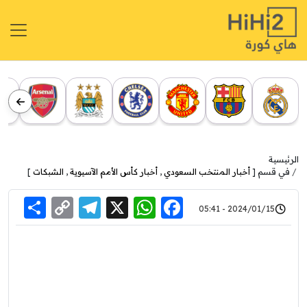
الرئيسية
في قسم [
أخبار المنتخب السعودي
,
أخبار كأس الأمم الآسيوية
,
الشبكات
]
re
elegram
Copy
WhatsApp
Facebook
X
2024/01/15 - 05:41
Link