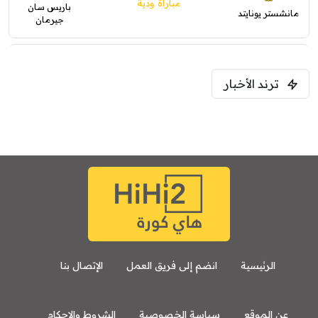
مباراة ودية
باريس سان
مانشستر يونايتد
جيرمان
5:00 م
ترند الأخبار
ودية( ابو ظبي الرياضية -TV )
فرينتسفاروشي
ريال مدريد
7:00 م
مباراة ودية
برشلونة
نوتنغهام فورست
8:00 م
مباراة ودية
اودينيزي
برشلونة
الرئيسية
انضم إلى فريق العمل
الإتصال بنا
عن الموقع
سياسة الخصوصية
الشروط والاحكام