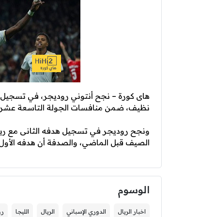
هاى كورة – نجح أنتوني روديجر، في تسجيل ه
نظيف، ضمن منافسات الجولة التاسعة عشر من
ونجح روديجر في تسجيل هدفه الثانى مع ريا
الصيف قبل الماضي، والصدفة أن هدفه الأول 
الوسوم
اخبار الريال
الدوري الإسباني
الريال
الليجا
رو