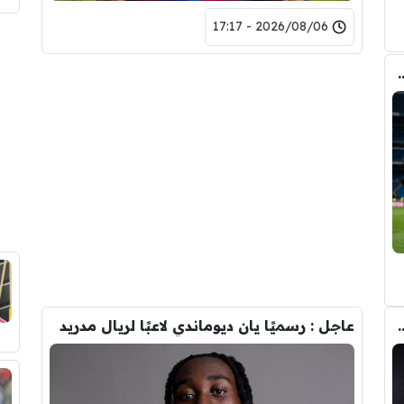
2026/08/06 - 17:17
وأحد افراد ادارة ريال مدريد بعد انهيار صفقة رودري
تحول صفقة رودري من ريال مدريد الى برشلونة
عاجل : رسميًا يان ديوماندي لاعبًا لريال مدريد