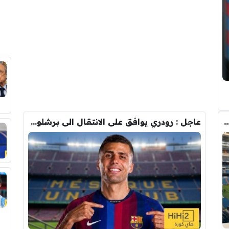
دريد ” شاهد تشكيله الريال القادمه لاكتساح المركز الثاني
عاجل : رودري يوافق على الانتقال الى برشلونة.. 3 أسباب وراء قراره