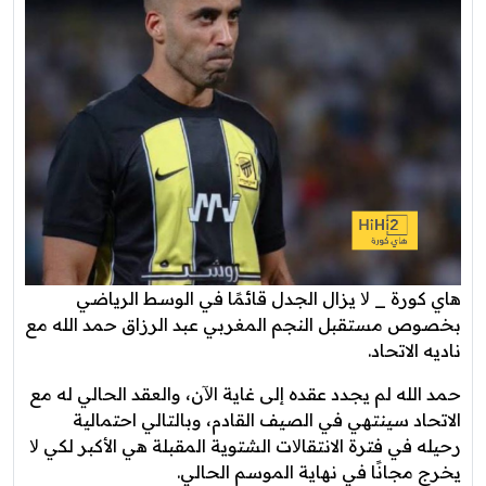
هاي كورة _ ﻻ يزال الجدل قائمًا في الوسط الرياضي
بخصوص مستقبل النجم المغربي عبد الرزاق حمد الله مع
ناديه الاتحاد.
حمد الله لم يجدد عقده إلى غاية اﻵن، والعقد الحالي له مع
الاتحاد سينتهي في الصيف القادم، وبالتالي احتمالية
رحيله في فترة الانتقاﻻت الشتوية المقبلة هي الأكبر لكي ﻻ
يخرج مجانًا في نهاية الموسم الحالي.