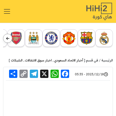
الرئيسية
في قسم [
أخبار الاتحاد السعودي
,
اخبار سوق الانتقالات
,
الشبكات
]
re
elegram
Copy
WhatsApp
Facebook
X
2023/12/18 - 05:35
Link