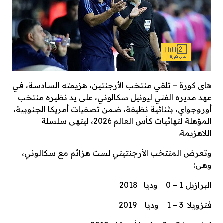
هاى كورة – تلقي منتخب الأرجنتين، هزيمته السادسة، في
عهد مديره الفني ليونيل سكالوني، على يد نظيره منتخب
أوروجواي، بثنائية نظيفة، ضمن تصفيات أمريكا الجنوبية،
المؤهلة لنهائيات كأس العالم 2026، لينهى سلسلة
اللاهزيمة.
وتعرض المنتخب الأرجنتيني لست هزائم مع سكالوني،
وهى:
البرازيل 1 – 0 وديا 2018
فنزويلا 3 – 1 وديا 2019