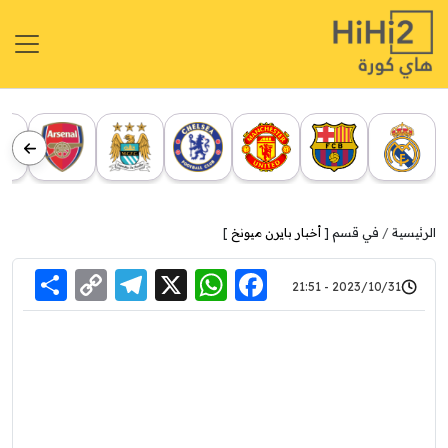
الرئيسية
في قسم [
أخبار بايرن ميونخ
]
re
elegram
Copy
WhatsApp
Facebook
X
2023/10/31 - 21:51
Link