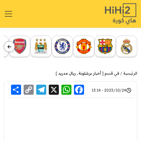
الرئيسية
في قسم [
أخبار برشلونة
,
ريال مدريد
]
re
elegram
Copy
WhatsApp
Facebook
X
2023/10/24 - 13:14
Link