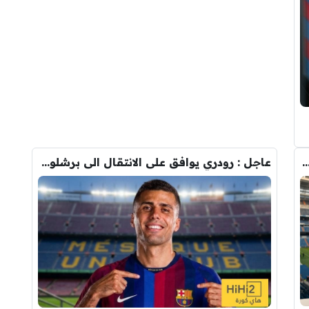
دريد ” شاهد تشكيله الريال القادمه لاكتساح المركز الثاني
عاجل : رودري يوافق على الانتقال الى برشلونة.. 3 أسباب وراء قراره