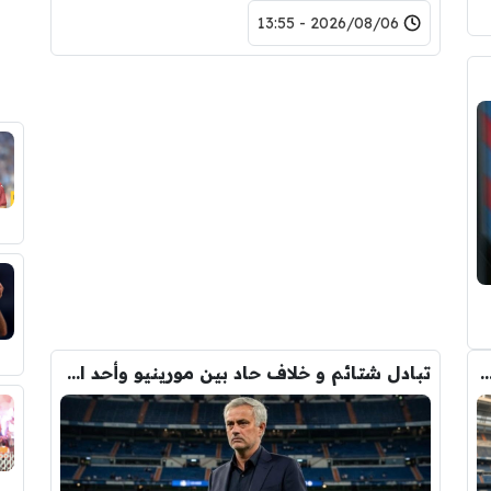
2026/08/06 - 13:55
دريد ” شاهد تشكيله الريال القادمه لاكتساح المركز الثاني
تبادل شتائم و خلاف حاد بين مورينيو وأحد افراد ادارة ريال مدريد بعد انهيار صفقة رودري