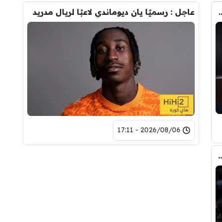
تحول صفقة رودري من ريال مدريد الى برشلونة
عاجل : رسميًا يان ديوماندي لاعبًا لريال مدريد
2026/08/06 - 17:11
ري عن ريال مدريد وقربته من برشلونة