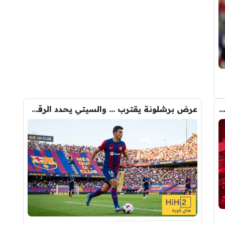
رومانو : برشلونة يُعير أراوخو الى ليفربول .. تفاصيل الصفقة
عرض برشلونة يقترب … والسيتي يحدد الرقم النهائي لبيع رودري