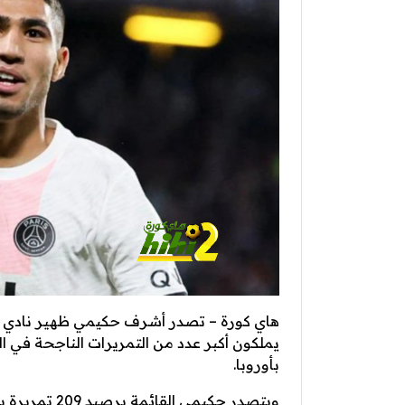
هاي كورة – تصدر أشرف حكيمي ظهير نادي با
يملكون أكبر عدد من التمريرات الناجحة في ا
بأوروبا.
ويتصدر حكيمي القائمة برصيد 209 تمريرة يليه لويس ألبرتو برصيد 180 تمريرة.