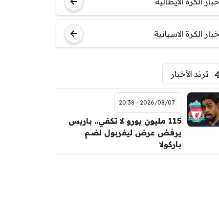
خبار الكرة الايطالية
اودينيزي
برشلونة
خبار الكرة الاسبانية
ترند الأخبار
2026/08/07 - 20:38
115 مليون يورو لا تكفي.. باريس
يرفض عرض ليفربول لضم
باركولا