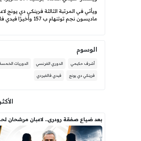
ماديسون نجم توتنهام ب 157 وأخيرًا فيدي فالفيردي نجم ريال مدريد ب 149.
الوسوم
أشرف حكيمي
الدوري الفرنسي
الدوريات الخمسة 
فرينكي دي يونج
فيدي فالفيردي
الأكثر
بعد ضياع صفقة 