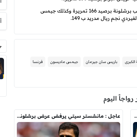
أ
ويأتي في المرتبة الثالثة فرينكي دي يونج لاعب برشلونة برصيد 166 تمريرة وكذلك جيمس
أ
الكبرى
باريس سان جيرمان
جيمس ماديسون
فرنسا
 رواجاً اليوم
رودري.. لاعبان مرشحان لحل أزمة ريال مدريد
عاجل : مانشستر سيتي يرفض عرض برشلونة الاول لضم رودري.. ويسخر من قيمته