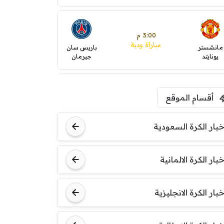
3:00 م
مباراة ودية
مانشستر
باريس سان
يونايتد
جيرمان
5:00 م
أقسام الموقع
ودية( ابو ظبي الرياضية -TV
)
ينتسفاروشي
ريال مدريد
خبار الكرة السعودية
7:00 م
خبار الكرة الالمانية
مباراة ودية
نوتنغهام
برشلونة
فورست
خبار الكرة الانجليزية
8:00 م
مباراة ودية