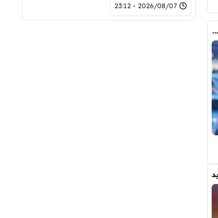
2026/08/07 - 23:12
كواليس مثيرة … ماذا قال غوارديولا لرودري عند استشارته عن ريال مدريد وبرشلونة
د