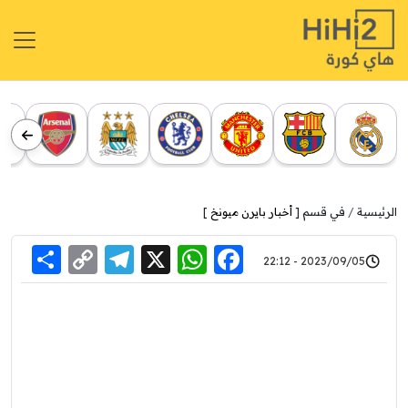
الرئيسية
في قسم [
أخبار بايرن ميونخ
]
re
elegram
Copy
WhatsApp
Facebook
X
2023/09/05 - 22:12
Link