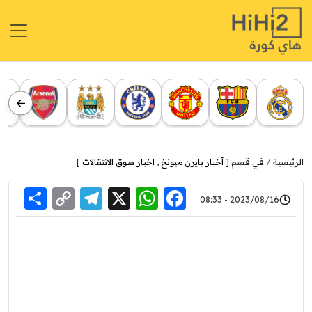
الرئيسية
في قسم [
أخبار بايرن ميونخ
,
اخبار سوق الانتقالات
]
re
elegram
Copy
WhatsApp
Facebook
X
2023/08/16 - 08:33
Link