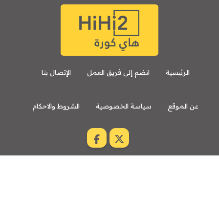
مباراة ودية
برشلونة
نوتنغهام فورست
8:00 م
مباراة ودية
اودينيزي
برشلونة
الرئيسية
انضم إلى فريق العمل
الإتصال بنا
عن الموقع
سياسة الخصوصية
الشروط والاحكام