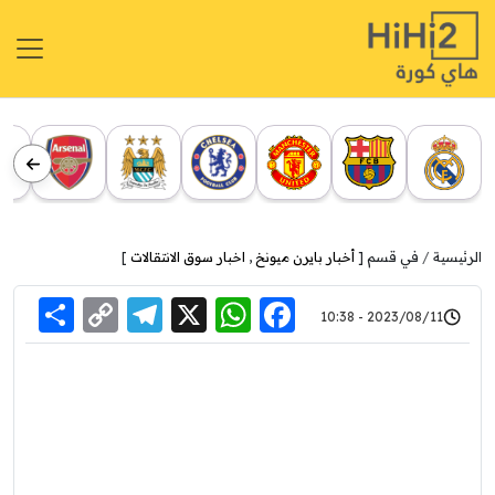
الرئيسية
في قسم [
أخبار بايرن ميونخ
,
اخبار سوق الانتقالات
]
re
elegram
Copy
WhatsApp
Facebook
X
2023/08/11 - 10:38
Link