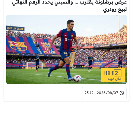
عرض برشلونة يقترب … والسيتي يحدد الرقم النهائي
لبيع رودري
2026/08/07 - 23:12