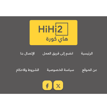
7:00 م
مباراة ودية
برشلونة
نوتنغهام فورست
8:00 م
مباراة ودية
اودينيزي
برشلونة
الرئيسية
انضم إلى فريق العمل
الإتصال بنا
عن الموقع
سياسة الخصوصية
الشروط والاحكام