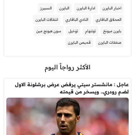
اخبار البايرن
ادارة البايرن
البايرن
السبيرز
العملاق البافاري
النادي البافاري
انتقالات البايرن
بايرن ميونخ
توتنهام
توخيل
سون هيونج مين
صفقات البايرن
قميص البايرن
الأكثر رواجاً اليوم
عاجل : مانشستر سيتي يرفض عرض برشلونة الاول
لضم رودري.. ويسخر من قيمته