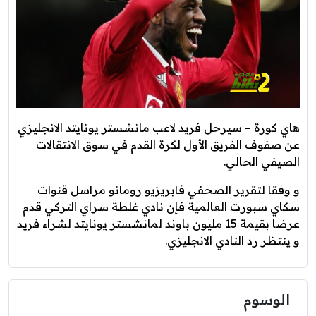
هاي كورة – سيرحل فريد لاعب مانشستر يونايتد الانجليزي
عن صفوف الفريق الأول لكرة القدم في سوق الانتقالات
الصيفي الحالي.
و وفقا لتقرير الصحفي فابريزيو رومانو مراسل قنوات
سكاي سبورت العالمية فإن نادي غلطة سراي التركي قدم
عرضا بقيمة 15 مليون باوند لمانشستر يونايتد لشراء فريد
و ينتظر رد النادي الانجليزي.
الوسوم