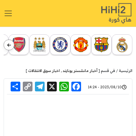
الرئيسية
في قسم [
أخبار مانشستر يونايتد
,
اخبار سوق الانتقالات
]
re
elegram
Copy
WhatsApp
Facebook
X
2023/08/10 - 14:24
Link