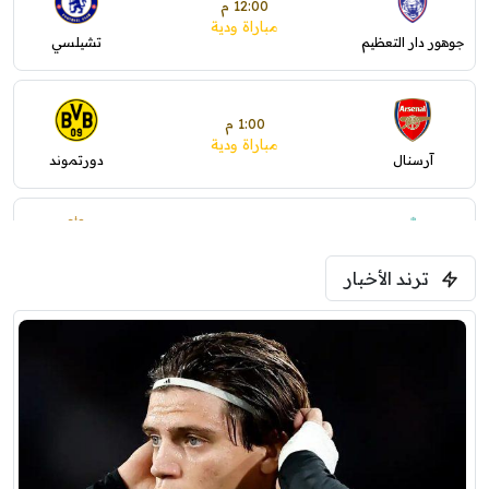
12:00 م
مباراة ودية
جوهور دار التعظيم
تشيلسي
1:00 م
مباراة ودية
آرسنال
دورتموند
1:30 م
مباراة ودية
ترند الأخبار
ليفربول
موناكو