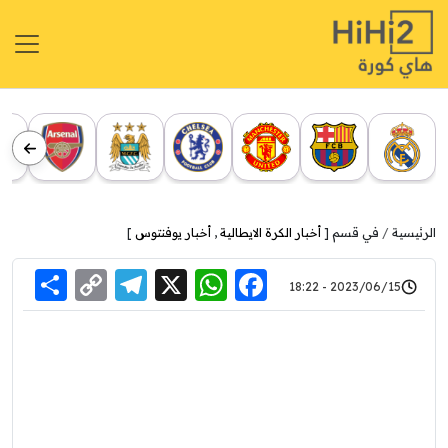
الرئيسية
في قسم [
أخبار الكرة الايطالية
,
أخبار يوفنتوس
]
re
elegram
Copy
WhatsApp
Facebook
X
2023/06/15 - 18:22
Link