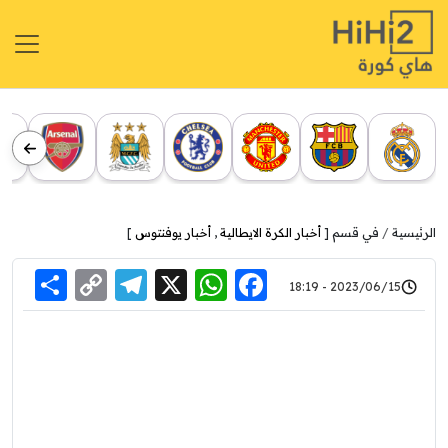
الرئيسية
في قسم [
أخبار الكرة الايطالية
,
أخبار يوفنتوس
]
re
elegram
Copy
WhatsApp
Facebook
X
2023/06/15 - 18:19
Link