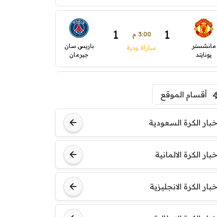
1
1
3:00 م
مانشستر
باريس سان
مباراة ودية
يونايتد
جيرمان
0
0
5:00 م
أقسام الموقع
ودية( ابو ظبي الرياضية -TV
ينتسفاروشي
ريال مدريد
)
خبار الكرة السعودية
7:00 م
خبار الكرة الالمانية
مباراة ودية
نوتنغهام
برشلونة
فورست
خبار الكرة الانجليزية
8:00 م