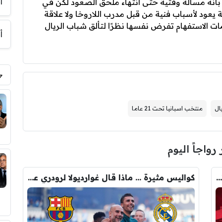
أ
أنه مسألة وقتية حتى انتهاء ملحق الصعود لكن في
ة يعود لأسباب فنية من قبل مدرب اللاروخا ولا علاقة
ات الاستفهام تفرض نفسها نظرًا لتألق شباب الريال
أ
يال
منتخب اسبانيا تحت 21 عاما
 رواجاً اليوم
رومانو : برشلونة يُعير أراوخو الى ليفربول .. تفاصيل الصفقة
كواليس مثيرة … ماذا قال غوارديولا لرودري عند استشارته عن ريال مدريد وبرشلونة