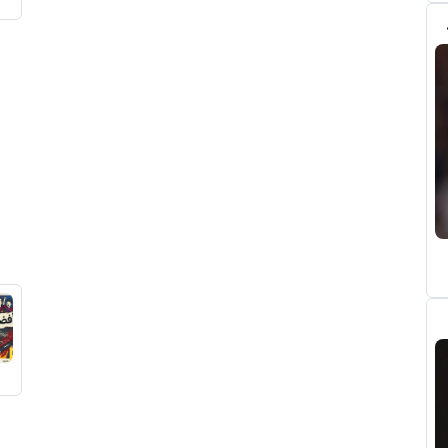
بب رودري