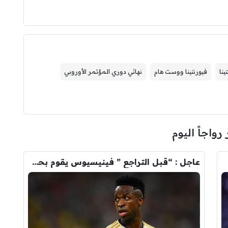
ينا
فيورنتينا ووست هام
نهائي دوري المؤتمر الأوروبي
 رواجاً اليوم
عاجل : “قبل التراجع ” فينيسيوس يقوم بحذف كل صوره مع ريال مدريد