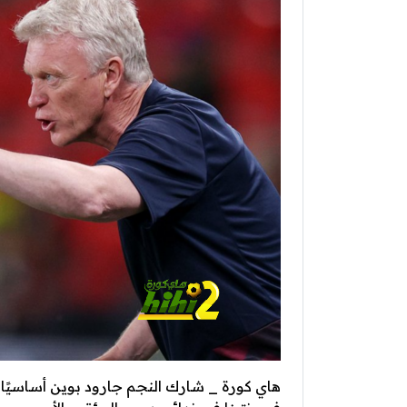
هاي كورة _ شارك النجم جارود بوين أساسيًا في