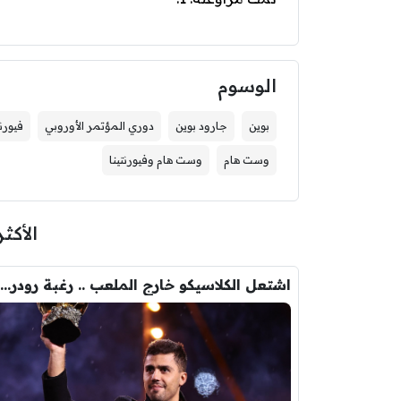
الوسوم
بوين
جارود بوين
دوري المؤتمر الأوروبي
فيورنت
وست هام
وست هام وفيورنتينا
الأكثر
اشتعل الكلاسيكو خارج الملعب .. رغبة رودري تصدم ريال مدريد