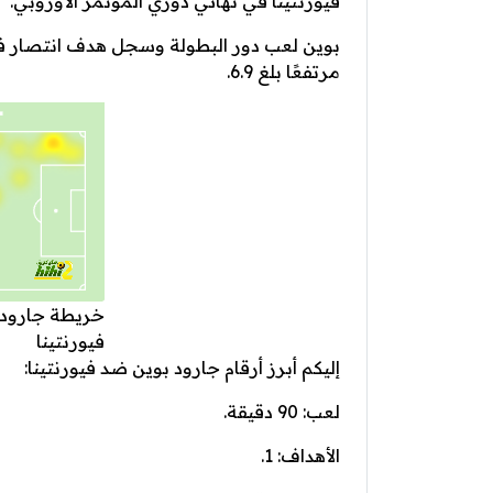
فيورنتينا في نهائي دوري المؤتمر الأوروبي.
بوين لعب دور البطولة وسجل هدف انتصار فريقه
مرتفعًا بلغ 6.9.
خريطة جارود ب
فيورنتينا
إليكم أبرز أرقام جارود بوين ضد فيورنتينا:
لعب: 90 دقيقة.
الأهداف: 1.