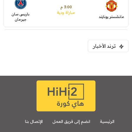
3:00 م
مباراة ودية
باريس سان
مانشستر يونايتد
جيرمان
5:00 م
ترند الأخبار
ودية( ابو ظبي الرياضية -TV )
فرينتسفاروشي
ريال مدريد
7:00 م
مباراة ودية
برشلونة
نوتنغهام فورست
8:00 م
مباراة ودية
اودينيزي
برشلونة
الرئيسية
انضم إلى فريق العمل
الإتصال بنا