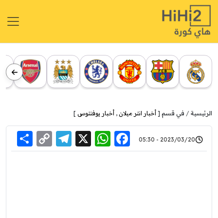
الرئيسية
في قسم [
أخبار انتر ميلان
,
أخبار يوفنتوس
]
re
elegram
Copy
WhatsApp
Facebook
X
2023/03/20 - 05:30
Link