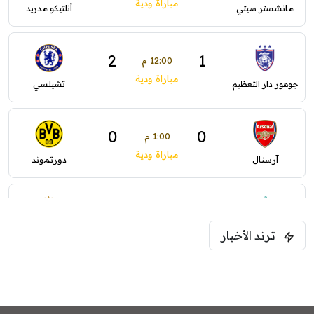
مباراة ودية
مانشستر سيتي
أتلتيكو مدريد
2
1
12:00 م
مباراة ودية
جوهور دار التعظيم
تشيلسي
0
0
1:00 م
مباراة ودية
آرسنال
دورتموند
0
0
1:30 م
مباراة ودية
ترند الأخبار
ليفربول
موناكو