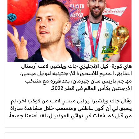
هاي كورة- كيل الإنجليزي جاك ويلشير، لاعب أرسنال
السابق، المديح للأسطورة الأرجنتينية ليونيل ميسي،
مهاجم باريس سان جيرمان، بعد فوزه مع منتخب
الأرجنتين بكأس العالم في قطر 2022.
وقال جاك ويلشير: ليونيل ميسي لاعب من كوكب آخر، لم
يسبق لي أن أكون عاطفي ومتعصب خلال مشاهدة مباراة
من قبل كما فعلت في نهائي المونديال، لقد أمتعنا جميعاً.