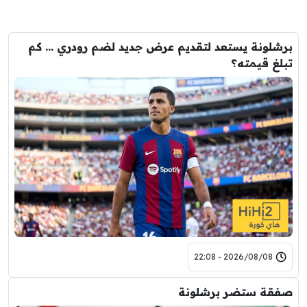
برشلونة يستعد لتقديم عرض جديد لضم رودري … كم
تبلغ قيمته؟
2026/08/08 - 22:08
صفقة ستضر برشلونة