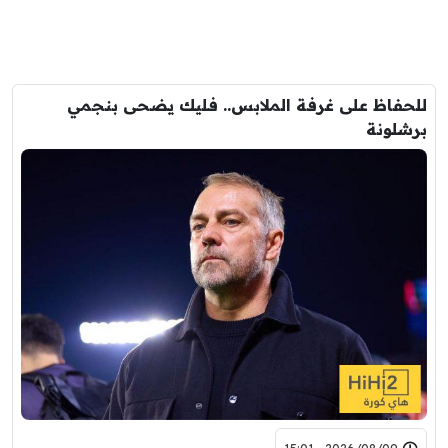
للحفاظ على غرفة الملابس.. فليك يضحى بنجمي
برشلونة