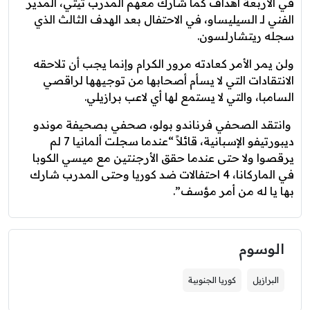
في الأربعة أهداف كما شارك معهم المدرب تيتي، المدير
الفني لـ السيليساو، في الاحتفال بعد الهدف الثالث الذي
سجله ريتشارلسون.
ولن يمر الأمر كعادته مرور الكرام وإنما يجب أن تلاحقه
الانتقادات التي لا يسأم أصحابها من توجيهها لراقصي
السامبا، والتي لا يستمع لها أي لاعب برازيلي.
وانتقد الصحفي فرناندو بولو، صحفي بصحيفة موندو
ديبورتيفو الإسبانية، قائلاً “عندما سجلت ألمانيا 7 لم
يرقصوا ولا حتى عندما حقق الأرجنتين مع ميسي الكوبا
في الماركانا، 4 احتفالات ضد كوريا وحتى المدرب شارك
بها يا له من أمر مؤسف”.
الوسوم
البرازيل
كوريا الجنوبية