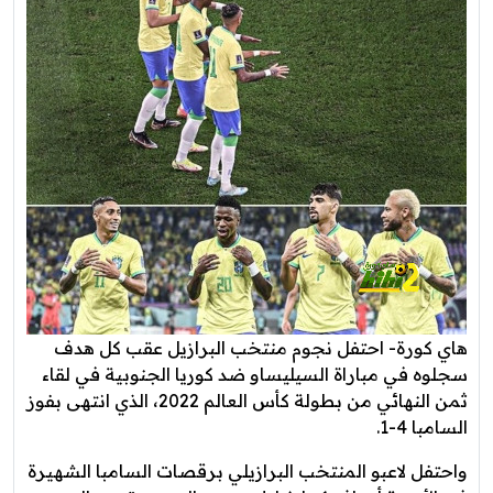
هاي كورة- احتفل نجوم منتخب البرازيل عقب كل هدف
سجلوه في مباراة السيليساو ضد كوريا الجنوبية في لقاء
ثمن النهائي من بطولة كأس العالم 2022، الذي انتهى بفوز
السامبا 4-1.
واحتفل لاعبو المنتخب البرازيلي برقصات السامبا الشهيرة