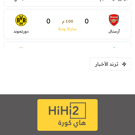
0
0
1:00 م
مباراة ودية
آرسنال
دورتموند
0
0
1:30 م
مباراة ودية
ترند الأخبار
ليفربول
موناكو