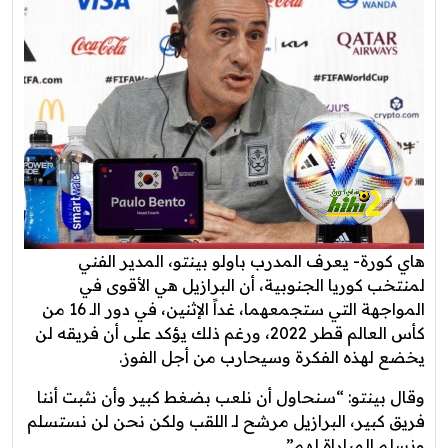
هاي كورة- يعرف المدرب باولو بينتو، المدير الفني
لمنتخب كوريا الجنوبية، أن البرازيل هي الأقوى في
المواجهة التي ستجمعهما، غداً الإثنين، في دور الـ 16 من
كأس العالم قطر 2022، ورغم ذلك يؤكد على أن فريقه لن
يخضع لهذه الفكرة وسيحارب من أجل الفوز.
وقال بينتو: “سنحاول أن نلعب بضغط كبير وأن نثبت أننا
فريق كبير، البرازيل مرشح لـ اللقب ولكن نحن لن نستسلم
ونسلم المباراة لهم”.