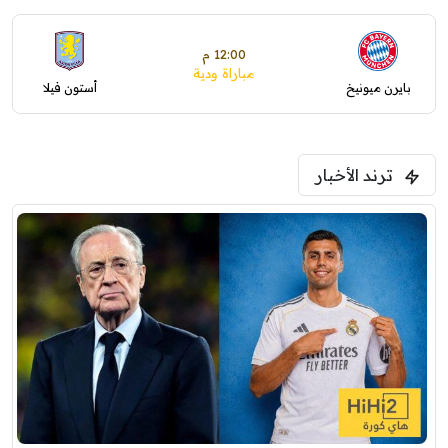
12:00 م
مباراة ودية
بايرن ميونيخ
أستون فيلا
ترند الأخبار