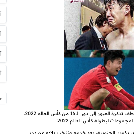
أ
أ
أ
أ
هاي كورة- نجح منتخب كوريا الجنوبية في خطف تذكرة العبور إلى دور الـ 16 من كأس العالم 2022،
ين سون، لاعب كوريا الجنوبية، بعد خروج منتخب بلاده من دور