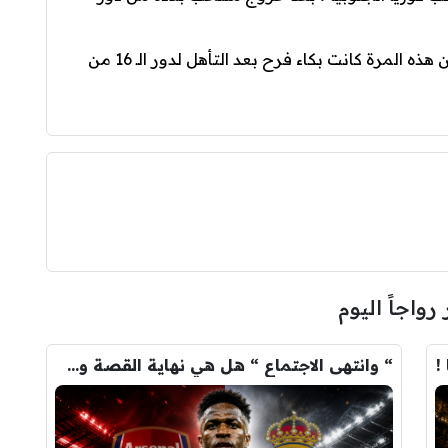
وبعد أربع سنوات عاد سون للبكاء مجدداً ولكن هذه المرة كانت بكاء فرح بعد التأهل لدور الـ 16 من
 رواجاً اليوم
!
“ وانتهى الاجتماع “ هل هي نهاية القصة وسيرحل فينيسيوس …؟!