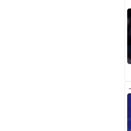
م من أتلتيكو مدريد على برشلونة في ملف ألفاريز