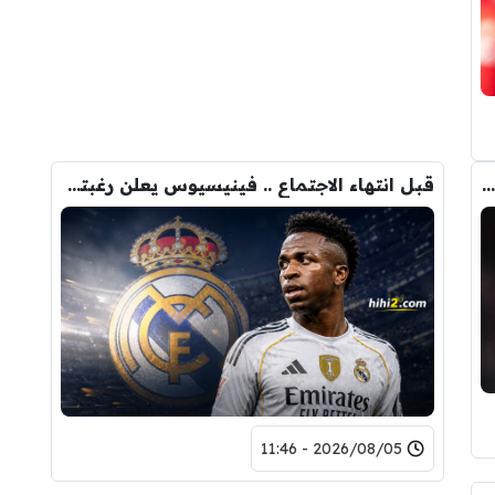
لاعبان من برشلونة لحل أزمة صفقة جوليان ألفاريز !
قبل انتهاء الاجتماع .. فينيسيوس يعلن رغبته في الرحيل عن ريال مدريد !
2026/08/05 - 11:46