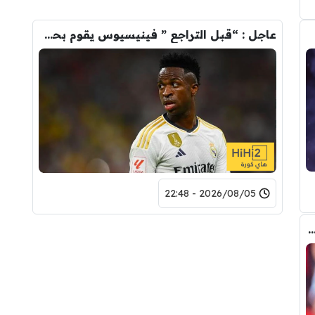
عاجل : “قبل التراجع ” فينيسيوس يقوم بحذف كل صوره مع ريال مدريد
2026/08/05 - 22:48
 المالي من أرسنال لريال مدريد من أجل شراء فينيسيوس جونيور