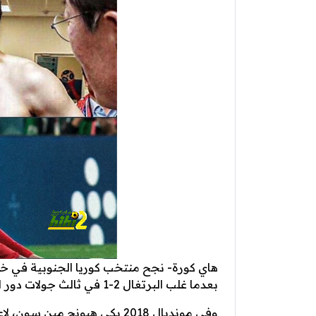
بعدما غلب البرتغال 2-1 في ثالث جولات دور المجموعات لبطولة كأس العالم 2022.
وفي مونديال 2018 بكى هيونج م