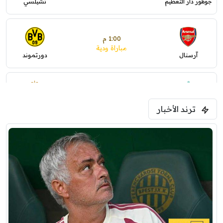
جوهور دار التعظيم
تشيلسي
1:00 م
مباراة ودية
آرسنال
دورتموند
1:30 م
مباراة ودية
ترند الأخبار
ليفربول
موناكو