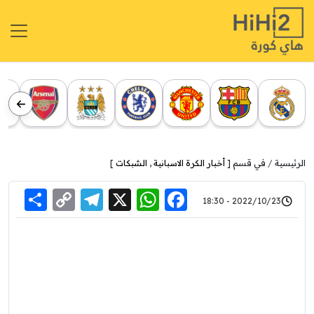
الرئيسية
في قسم [
أخبار الكرة الاسبانية
,
الشبكات
]
re
elegram
Copy
WhatsApp
Facebook
X
2022/10/23 - 18:30
Link