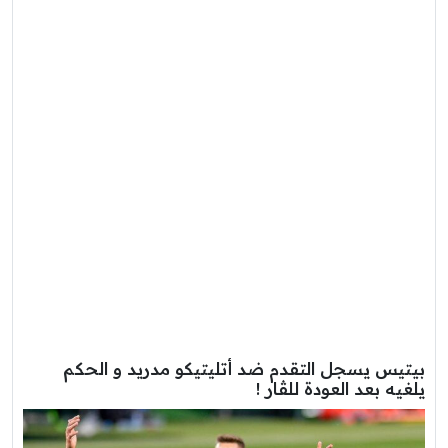
بيتيس يسجل التقدم ضد أتليتيكو مدريد و الحكم
يلغيه بعد العودة للڤار !