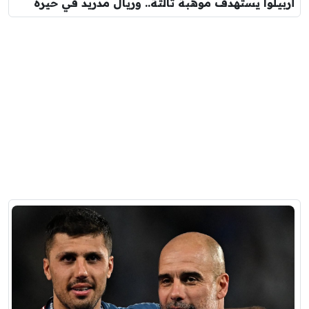
أربيلوا يستهدف موهبة ثالثة.. وريال مدريد في حيرة