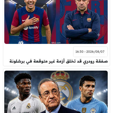
مباراة ودية
برشلونة
نوتنغهام فورست
8:00 م
مباراة ودية
اودينيزي
برشلونة
2026/08/07 - 16:30
صفقة رودري قد تخلق أزمة غير متوقعة في برشلونة