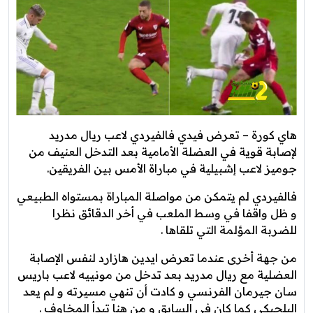
هاي كورة – تعرض فيدي فالفيردي لاعب ريال مدريد
لإصابة قوية في العضلة الأمامية بعد التدخل العنيف من
جوميز لاعب إشبيلية في مباراة الأمس بين الفريقين.
فالفيردي لم يتمكن من مواصلة المباراة بمستواه الطبيعي
و ظل واقفا في وسط الملعب في أخر الدقائق نظرا
للضربة المؤلمة التي تلقاها .
من جهة أخرى عندما تعرض ايدين هازارد لنفس الإصابة
العضلية مع ريال مدريد بعد تدخل من مونييه لاعب باريس
سان جيرمان الفرنسي و كادت أن تنهي مسيرته و لم يعد
البلجيكي كما كان في السابق و من هنا تبدأ المخاوف .