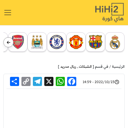
الرئيسية
في قسم [
الشبكات
,
ريال مدريد
]
re
elegram
Copy
WhatsApp
Facebook
X
2022/10/23 - 14:59
Link