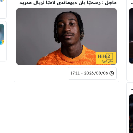
تحول صفقة رودري من ريال مدريد الى برشلونة
عاجل : رسميًا يان ديوماندي لاعبًا لريال مدريد
2026/08/06 - 17:11
ري عن ريال مدريد وقربته من برشلونة