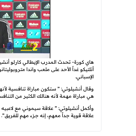
هاي كورة- تحدث المدرب الإيطالي كارلو أنشيل
أتلتيكو غداً الأحد على ملعب واندا متروبولي
الإسباني.
وقال أنشيلوتي: ” ستكون مباراة تنافسية لأنه
هي مباراة مهمة لأنه هنالك الكثير من التناف
وأكمل أنشيلوتي: ” علاقة سيموني مع لاعبيه وث
علاقة قوية جداً معهم، إنه جزء مهم للفريق”.