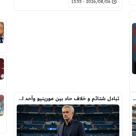
2026/08/06 - 13:55
دريد ” شاهد تشكيله الريال القادمه لاكتساح المركز الثاني
تبادل شتائم و خلاف حاد بين مورينيو وأحد افراد ادارة ريال مدريد بعد انهيار صفقة رودري