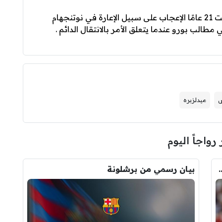
أثار الظهير الأيمن الدولي لمنتخب إنجلترا تحت 21 عامًا الإعجاب على سبيل الإعارة في نوتنجهام
طالب بورو عندما يتعلق الأمر بالانتقال الدائم .
س
ميدلزبره
 رواجاً اليوم
ودري مع برشلونة.. قيمة الصفقة والراتب
بيان رسمي من برشلونة