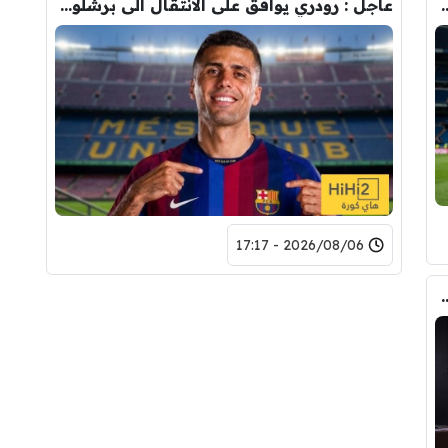
وأحد افراد ادارة ريال مدريد بعد انهيار صفقة رودري
عاجل : رودري يوافق على الانتقال الى برشلونة.. 3 أسباب وراء قراره
2026/08/06 - 17:17
تحول صفقة رودري من ريال مدريد الى برشلونة