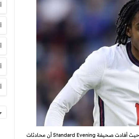
أ
أ
أ
أ
أ
هاى كورة – لا يزال جد سبنس هدفًا لتوتنهام، حيث أفادت صحيفة Standard Evening أن محادثات