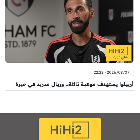
7:00 م
مباراة ودية
برشلونة
نوتنغهام فورست
8:00 م
مباراة ودية
اودينيزي
برشلونة
2026/08/07 - 22:22
أربيلوا يستهدف موهبة ثالثة.. وريال مدريد في حيرة