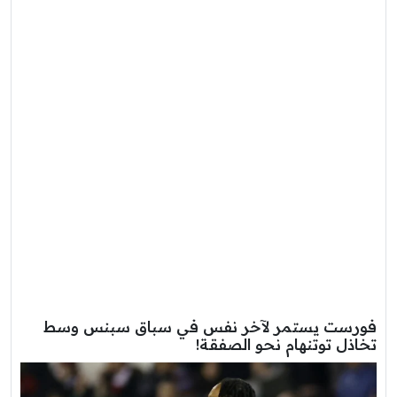
فورست يستمر لآخر نفس في سباق سبنس وسط
تخاذل توتنهام نحو الصفقة!