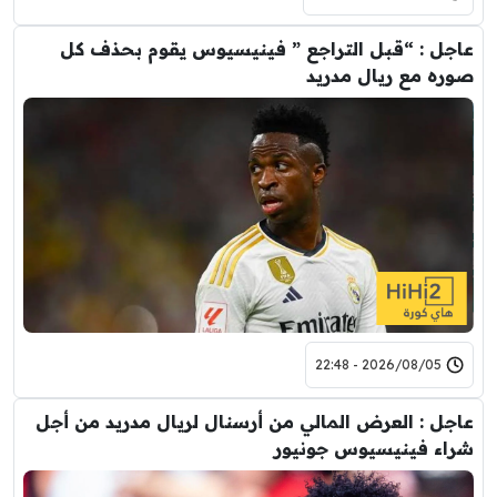
عاجل : “قبل التراجع ” فينيسيوس يقوم بحذف كل
صوره مع ريال مدريد
2026/08/05 - 22:48
عاجل : العرض المالي من أرسنال لريال مدريد من أجل
شراء فينيسيوس جونيور