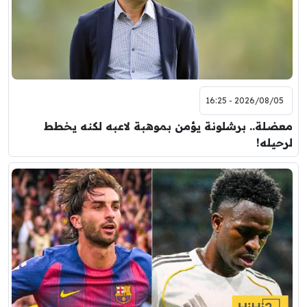
2026/08/05 - 16:25
معضلة.. برشلونة يؤمن بموهبة لاعبه لكنه يخطط
لرحيله!