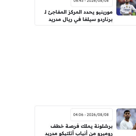
2026/08/08 - 06:43
مورينيو يحدد المركز المفاجئ لـ
برناردو سيلفا في ريال مدريد
2026/08/08 - 04:06
برشلونة يملك فرصة خطف
روميرو من أنياب أتلتيكو مدريد