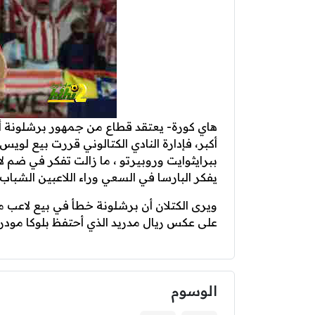
هاي كورة- يعتقد قطاع من جمهور برشلونة أن
أكبر، فإدارة النادي الكتالوني قررت بيع لو
ببرايثوايت وروبيرتو ، ما زالت تفكر في ضم لا
يفكر البارسا في السعي وراء اللاعبين الشباب أ
ويرى الكتلان أن برشلونة خطأ في بيع لاعب 
على عكس ريال مدريد الذي أحتفظ بلوكا مودري
الوسوم