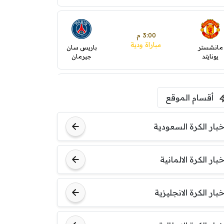
3:00 م
مباراة ودية
مانشستر
باريس سان
يونايتد
جيرمان
5:00 م
أقسام الموقع
ودية( ابو ظبي الرياضية -TV
)
ينتسفاروشي
ريال مدريد
خبار الكرة السعودية
7:00 م
خبار الكرة الالمانية
مباراة ودية
نوتنغهام
برشلونة
فورست
خبار الكرة الانجليزية
8:00 م
مباراة ودية