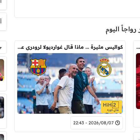
أ
أ
 رواجاً اليوم
رومانو : برشلونة يُعير أراوخو الى ليفربول .. تفاصيل الصفقة
كواليس مثيرة … ماذا قال غوارديولا لرودري عند استشارته عن ريال مدريد وبرشلونة
2026/08/07 - 22:43
لرقم النهائي لبيع رودري