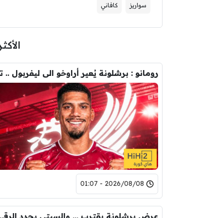
سواريز
كافاني
الأكثر
2026/08/08 - 01:07
عرض برشلونة يقترب … والسيتي يحدد ا