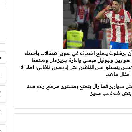
 برشلونة يصلح أخطائه في سوق الانتقالات بأخطاء
يس سواريز، وليونيل ميسي وإعارة جريزمان وتحتفظ
فر
عبين يتخطوا سن الثلاثين مثل إديسون كافاني، لماذا لا
مثال هالاند.
أ
مثل سواريز فما زال يتمتع بمستوى مرتفع رغم سنه
تش لأنه لاعب مميز.
أ
أ