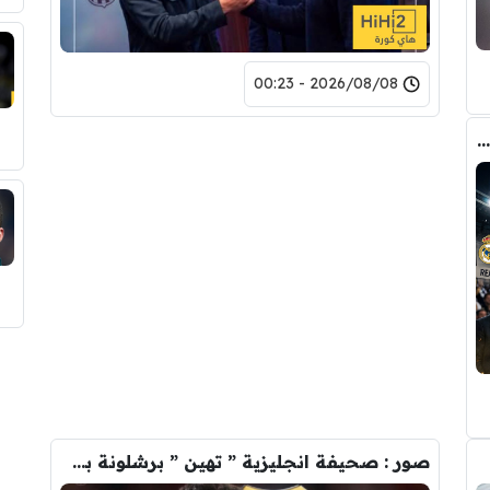
2026/08/08 - 00:23
صفقة رودري تشعل الصراع بين ريال مدريد والسيتي على ضم هذا اللاعب
صور : صحيفة انجليزية ” تهين ” برشلونة بسبب رودري