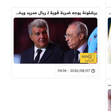
رودري.. لاعبان مرشحان لحل أزمة ريال مدريد
برشلونة يوجه ضربة قوية لـ ريال مدريد ويخفي صفقته التاريخية
2026/08/07 - 04:36
عاجل : مانشستر سيتي يرفض عرض برشلونة الاول لضم رودري.. ويسخر من قيمته