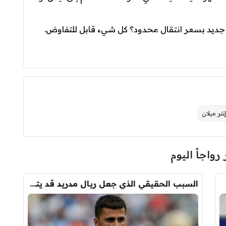
ني صاحب الـ24 عامًا: “عقد جديد بسعر انتقال محدود؟ كل شيء قابل للتفاوض.
إنتر ميلان
 رواجاً اليوم
السبب الحقيقي الذي جعل ريال مدريد قد يتنازل لبرشلونة عن رودري