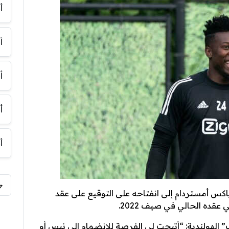
أ
أ
أ
أ
أ
ياكس أمستردام إلى انفتاحه على التوقيع على عقد
عقده الحالي في صيف 2022.
 الهولندية: “أتيحت لي الفرصة للانضمام إلى نيس أو