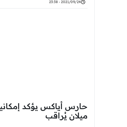
2021/09/24 - 23:38
حارس أياكس يؤكد إمكانية
ميلان يُراقب