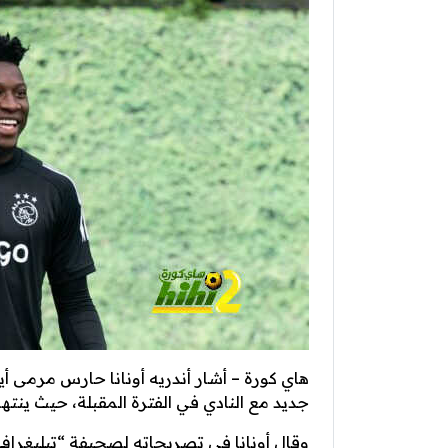
هاي كورة – أشار أندريه أونانا حارس مرمى أ
جديد مع النادي في الفترة المقبلة، حيث ينتهي 
وقال أونانا في تصريحاته لصحيفة “تيليغراف”