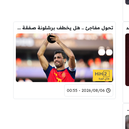
د
تحول مفاجئ .. هل يخطف برشلونة صفقة رودري من قلب مدريد ؟
2026/08/06 - 00:55
ودري مع برشلونة.. قيمة الصفقة والراتب