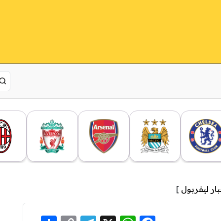
بار ليفربول
]