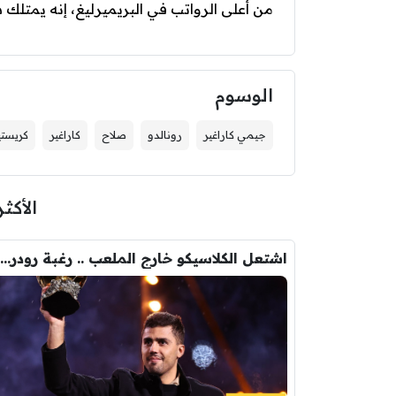
من أعلى الرواتب في البريميرليغ، إنه يمتلك س
الوسوم
جيمي كاراغير
رونالدو
صلاح
كاراغير
كريستي
الأكثر
اشتعل الكلاسيكو خارج الملعب .. رغبة رودري تصدم ريال مدريد