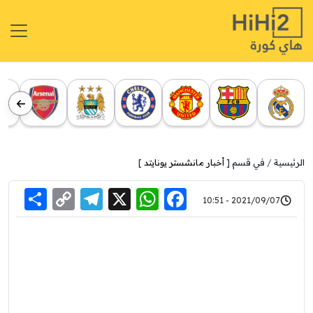
الرئيسية
في قسم [
أخبار مانشستر يونايتد
]
re
elegram
Copy
WhatsApp
Facebook
X
2021/09/07 - 10:51
Link