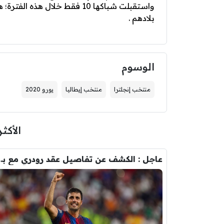
واستقبلت شباكها 10 فقط خلال 
بلادهم .
الوسوم
منتخب إنجلترا
منتخب إيطاليا
يورو 2020
الأكثر
عاجل : الكشف عن تفاصيل عقد ر