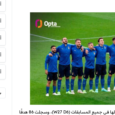
أ
أ
أ
أ
أ
هاى كورة – لم تهزم إيطاليا في آخر 33 مباراة لها في جميع المسابقات (W27 D6)، وسجلت 86 هدفًا