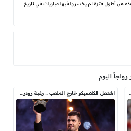
هذه الفترة؛ هذه هي أطول فترة لم يخسروا فيها مباريات في تاريخ
 رواجاً اليوم
ودري مع برشلونة.. قيمة الصفقة والراتب
اشتعل الكلاسيكو خارج الملعب .. رغبة رودري تصدم ريال مدريد