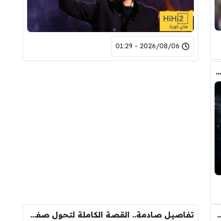
2026/08/06 - 01:29
صفقة واحدة .. خيبة أمل بسوق انتقالات ريال مدريد !
 الانتقال الى برشلونة.. 3 أسباب وراء قراره
تفاصيل صادمة.. القصة الكاملة لتحول صفقة رودري من ريال مدريد الى برشلونة