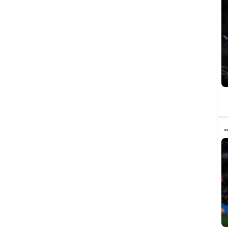
ري عن ريال مدريد وقربته من برشلونة