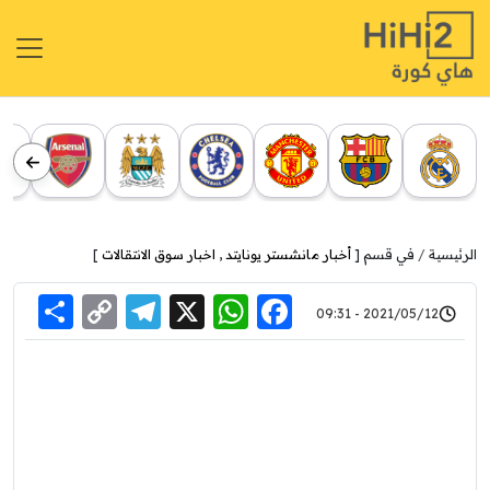
الرئيسية
في قسم [
أخبار مانشستر يونايتد
,
اخبار سوق الانتقالات
]
re
elegram
Copy
WhatsApp
Facebook
X
2021/05/12 - 09:31
Link