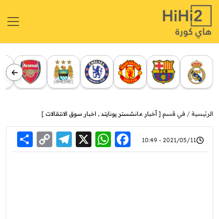
الرئيسية
في قسم [
أخبار مانشستر يونايتد
,
اخبار سوق الانتقالات
]
re
elegram
Copy
WhatsApp
Facebook
X
2021/05/11 - 10:49
Link