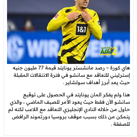
هاي كورة – رصد مانشستر يونايتد قيمة 77 مليون جنيه
إسترليني للتعاقد مع سانشو في فترة الانتقالات المقبلة
حيث يعد أبرز أهداف سولشاير .
هذا ولم يفكر المان يونايتد في الحصول على توقيع
سانشو الآن فقط حيث يعود الأمر للصيف الماضي ، والذي
حاول من خلاله النادي الإنجليزي التعاقد مع اللاعب لكنه لم
يتمكن من ذلك بسبب موقف بروسيا دورتموند الرافض
للصفقة .