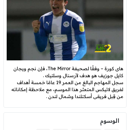
هاى كورة – وفقًا لصحيفة The Mirror، فإن نجم ويجان
كايل جوزيف هو هدف لآرسنال وسلتيك .
سجل المهاجم البالغ من العمر 19 عامًا خمسة أهداف
لفريق لاتيكس المتعثر هذا الموسم، مع ملاحظة إمكاناته
من قِبل فريقى أسكتلندا وشمال لندن .
الوسوم