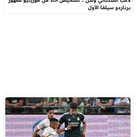
لاعب استثنائي ولكن .. تشخيص حاد من مورينيو لظهور
برناردو سيلفا الأول