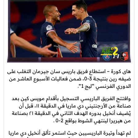
هاى كورة – استطاع فريق باريس سان جيرمان التغلب على
ضيفه رين بنتيجة 3-0، ضمن فعاليات الأسبوع العاشر من
الدوري الفرنسي “ليج 1”.
وافتتح الفريق الباريسي التسجيل بأقدام مويس كين بعد
صناعة من الأرجنتيني دي ماريا في الدقيقة ١١، قبل أن
يُضيف أنخيل بدوره الهدف الثاني في الدقيقة ٢١ بصناعة
من هيريرا لينتهي الشوط بواقع 2-0 .
لم تهدأ وتيرة الباريسيين حيث استمر تألق أنخيل دي ماريا