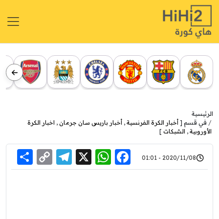
الرئيسية
في قسم [
أخبار الكرة الفرنسية
,
أخبار باريس سان جرمان
,
اخبار الكرة
الأوروبية
,
الشبكات
]
re
elegram
Copy
WhatsApp
Facebook
X
2020/11/08 - 01:01
Link