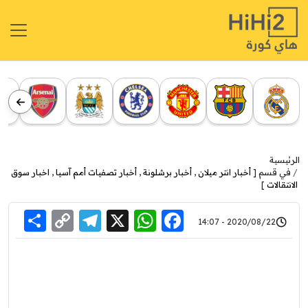
الرئيسية
في قسم [
أخبار انتر ميلان
,
أخبار برشلونة
,
أخبار تصفيات أمم آسيا
,
اخبار سوق
الانتقالات
]
re
elegram
Copy
WhatsApp
Facebook
X
2020/08/22 - 14:07
Link