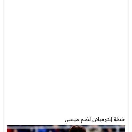
خطة إنترميلان لضم ميسي