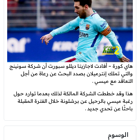
هاي كورة – أفادت لاجازيتا ديللو سبورت أن شركة سونينج
والتي تملك إنترميلان بصدد البحث عن رعاة من أجل
التعاقد مع ميسي .
هذا وقد خططت الشركة المالكة لذلك بعدما توارد حول
رغبة ميسي بالرحيل عن برشلونة خلال الفترة المقبلة
باحثًا عن تحدي جديد .
الوسوم