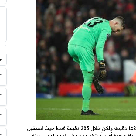
فر
أ
أ
أ
هاي كورة – فعل أدريان مافعله اليسون في 1620 دقيقة ولكن خلال 285 دقيقة فقط حيث استقبل
ة واحدة أمام أتليتكو مدريد في إياب الدور الستة