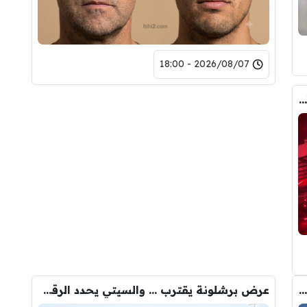
2026/08/07 - 18:00
رومانو : برشلونة يُعير أراوخو الى ليفربول .. تفاصيل الصفقة
كواليس مثيرة … ماذا قال غوارديولا لرودري عند استشارته عن ريال مدريد وبرشلونة
عرض برشلونة يقترب … والسيتي يحدد الرقم النهائي لبيع رودري