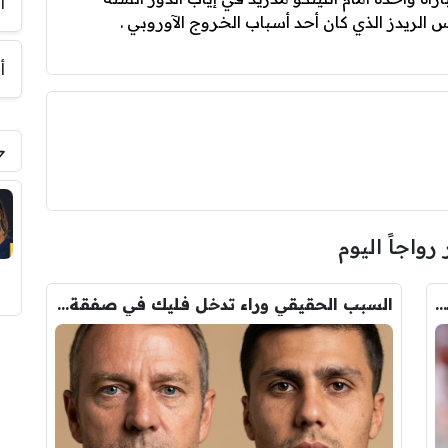
أ
لريدز الذي كان أحد أسباب الخروج الآوروبي .
أ
 رواجاً اليوم
عاجل : مانشستر سيتي يرفض عرض برشلونة الاول لضم رودري.. ويسخر من قيمته
السبب الحقيقي وراء تدخل فليك في صفقة رودري