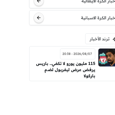
خبار الكرة الايطالية
اودينيزي
برشلونة
خبار الكرة الاسبانية
ترند الأخبار
2026/08/07 - 20:38
115 مليون يورو لا تكفي.. باريس
يرفض عرض ليفربول لضم
باركولا