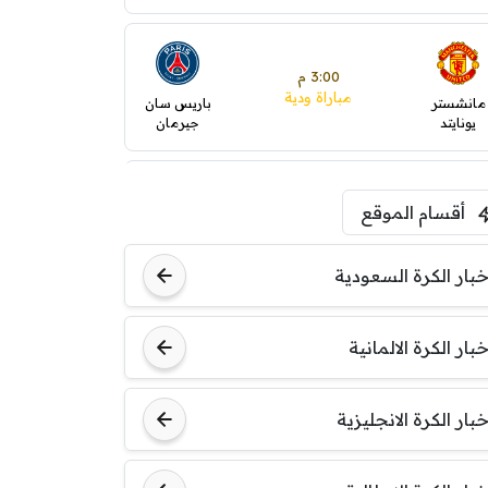
3:00 م
مباراة ودية
مانشستر
باريس سان
يونايتد
جيرمان
5:00 م
أقسام الموقع
ودية( ابو ظبي الرياضية -TV
)
ينتسفاروشي
ريال مدريد
خبار الكرة السعودية
7:00 م
خبار الكرة الالمانية
مباراة ودية
نوتنغهام
برشلونة
فورست
خبار الكرة الانجليزية
8:00 م
مباراة ودية