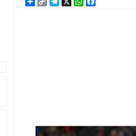
Share
Telegram
Copy
WhatsApp
Facebook
X
Link
م