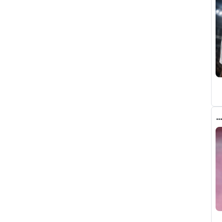
ميسي يقطع آخر حبل وصال بينه وبين برشلونة